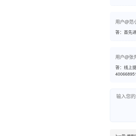
用户@范
答：首先
杨小姐
广西南宁
很满意，按步骤注册刷卡了，果然秒到帐，真的
用户@张
很实用很方便.质量非常好，到账速度很快，特别
答：线上提
方便。
4006689
熊先生
辽宁沈阳
打电话问了，拉卡拉电签4G机器确实是拉卡拉公
司直营的。
上一篇:
畅刷