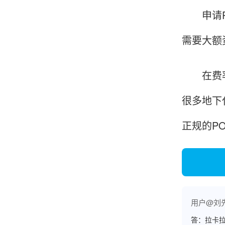
申请PO
李女士
需要大额
天津
这款机子非常实用，客服态度也很好，非常满
意！
在费率的
很多地下
孟先生
广东广州
正规的P
机器收到了，是银联认证的，刷了一笔是即时到
账的！商户也好，我会推荐好友使用的！
用户@刘
邱小姐
江苏南京
答：拉卡拉
很诚信，我会推荐朋友来。