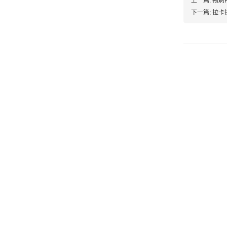
郑女士
浙江杭州
下一篇:
拉卡
朋友推荐的，很好用，很安全，到账速度也很
快，机器很正规，值得推荐，客服讲解很仔细，
很满意！
严先生
广西南宁
下单要了两个，用了一个，这个还没用，到账很
快很稳定，大家可以放心使用！
肖女士
浙江杭州
费用比之前的便宜，没有乱七不糟的医院商户，
强烈推荐！