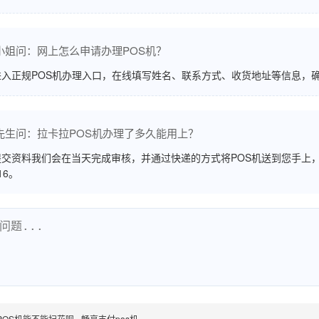
小姐问：网上怎么申请办理POS机？
进入正规POS机办理入口，在线填写姓名、联系方式、收货地址等信息，
先生问：拉卡拉POS机办理了多久能用上？
交资料我们会在当天完成审核，并通过快递的方式将POS机送到您手上，
516。
POS机能不能扫花呗 - 畅享支付pos机