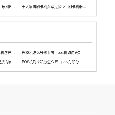
乐刷POS机办理网在北京在哪里 - 乐刷POS
十大靠谱刷卡机费率是多少 - 刷卡机器有哪家
怎么看手刷POS机是否安全 - pos机怎样判断刷卡成功
POS机怎么升级系统 - pos机如何更新
星支付POS机不用了怎么处理 - 星支付pos怎么注销
POS机刷卡积分怎么算 - pos机 积分