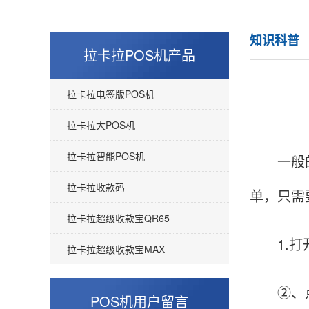
知识科普
拉卡拉POS机产品
拉卡拉电签版POS机
拉卡拉大POS机
拉卡拉智能POS机
一般
拉卡拉收款码
单，只需
拉卡拉超级收款宝QR65
1.打开
拉卡拉超级收款宝MAX
罗先生
四川成都
在这网站办理POS机还是挺靠谱的，我刷卡达到
②、点击
POS机用户留言
条件了之后，客服立马就把押金给我退还了，还