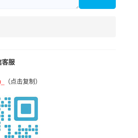
信客服
u_
（点击复制）