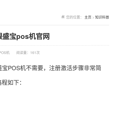
您的位置：
主页
>
知识科普
银盛宝pos机官网
POS机
阅读量：161次
盛宝POS机不需要，注册激活步骤非常简
路程如下：