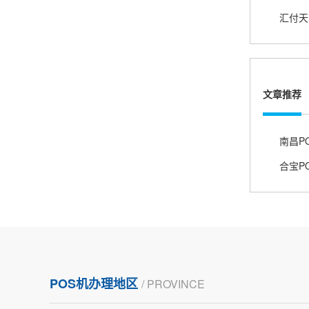
熊先生
辽宁沈阳
打电话问了，拉卡拉电签4G机器确实是拉卡拉公
司直营的。
文章推荐
郑女士
浙江杭州
朋友推荐的，很好用，很安全，到账速度也很
合宝P
快，机器很正规，值得推荐，客服讲解很仔细，
很满意！
严先生
广西南宁
下单要了两个，用了一个，这个还没用，到账很
POS机办理地区
/ PROVINCE
快很稳定，大家可以放心使用！