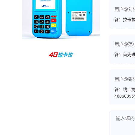
孙女士
用户@刘
北京
答：拉卡拉
收到用了还可以，朋友推荐用的，她之前用了竟
然给提额了，希望我也能提呃，客服还和我说了
很多提额小技巧希望有用吧。
用户@范
答：首先
杨先生
贵州贵阳
哇，账单确实漂亮，都是我们这里的商家，使用
用户@张
起来非常省心。
答：线上提
4006689
范先生
湖南长沙
非常好！是正品。本来弄不懂的问题客服都一一
回答了，秒到这点最好，已推荐给同事。