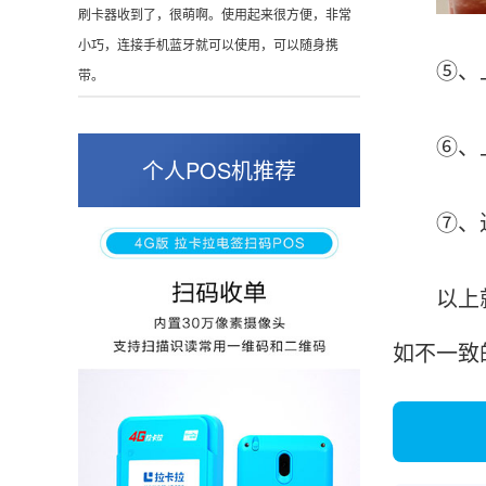
这是我用过最好的POS机没有之一，单笔
50000。
⑤、上
⑥、上
张小姐
山东青岛
个人POS机推荐
蛮好的机子，实用，费率0.6 还可以 就是商户
⑦、进行
好，但是可以接受。售后服务好整体比较满意。
以上就是
周先生
江苏南京
如不一致
POS机收到之后使用了几次再来评价的，果然大
品牌值得信赖，到账快，费率也不高，强大！