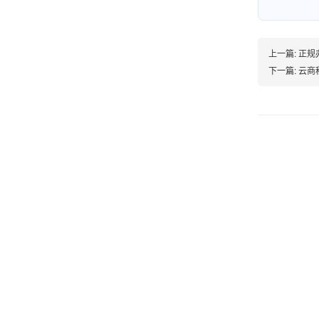
韩小姐
上一篇:
正规
山东青岛
下一篇:
云商科
挺好用的机子，售后不错什么时候问他都能回答
我，好！
李女士
天津
这款机子非常实用，客服态度也很好，非常满
意！
孟先生
广东广州