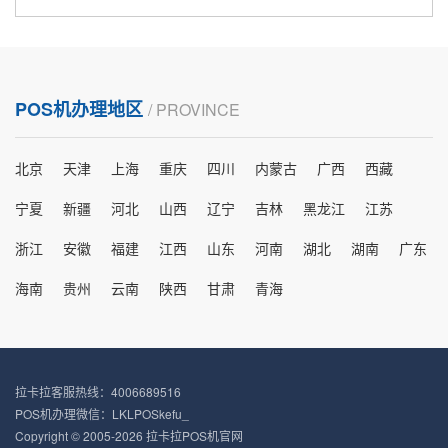
POS机办理地区
/ PROVINCE
北京
天津
上海
重庆
四川
内蒙古
广西
西藏
宁夏
新疆
河北
山西
辽宁
吉林
黑龙江
江苏
浙江
安徽
福建
江西
山东
河南
湖北
湖南
广东
海南
贵州
云南
陕西
甘肃
青海
拉卡拉客服热线：4006689516
POS机办理微信：LKLPOSkefu_
Copyright © 2005-2026 拉卡拉POS机官网