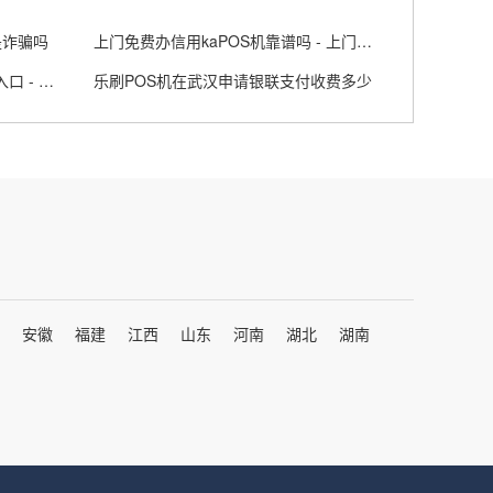
是诈骗吗
上门免费办信用kaPOS机靠谱吗 - 上门服务办信用卡
上海个人办理瑞银信POS机申请入口 - 瑞银信pos使用教程
乐刷POS机在武汉申请银联支付收费多少
安徽
福建
江西
山东
河南
湖北
湖南