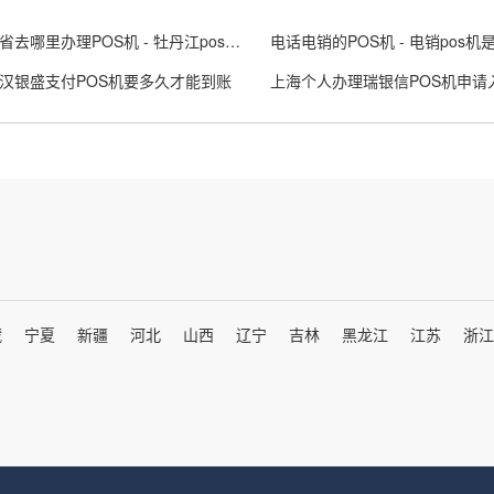
黑龙江省去哪里办理POS机 - 牡丹江pos机的办理
电话电销的POS机 - 电销pos机
汉银盛支付POS机要多久才能到账
藏
宁夏
新疆
河北
山西
辽宁
吉林
黑龙江
江苏
浙江