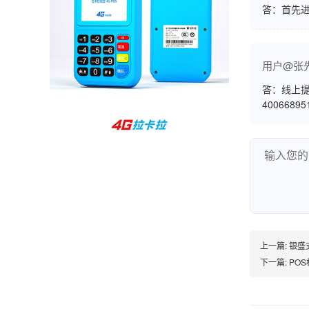
答：首先
孙女士
北京
收到用了还可以，朋友推荐用的，她之前用了竟
然给提额了，希望我也能提呃，客服还和我说了
用户@张
很多提额小技巧希望有用吧。
答：线上提
4006689
杨先生
贵州贵阳
哇，账单确实漂亮，都是我们这里的商家，使用
起来非常省心。
范先生
上一篇:
银盛
湖南长沙
下一篇:
PO
非常好！是正品。本来弄不懂的问题客服都一一
回答了，秒到这点最好，已推荐给同事。