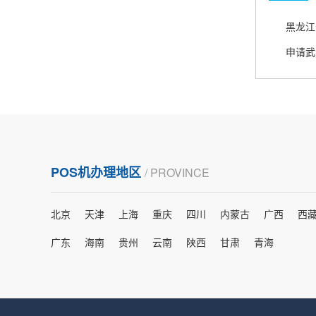
熊先生
辽宁沈阳
打电话问了，拉卡拉电签4G机器确实是拉卡拉公
申请武
司直营的。
郑女士
浙江杭州
朋友推荐的，很好用，很安全，到账速度也很
POS机办理地区
/ PROVINCE
快，机器很正规，值得推荐，客服讲解很仔细，
很满意！
北京
天津
上海
重庆
四川
内蒙古
广西
西
严先生
广东
海南
贵州
云南
陕西
甘肃
青海
广西南宁
下单要了两个，用了一个，这个还没用，到账很
快很稳定，大家可以放心使用！