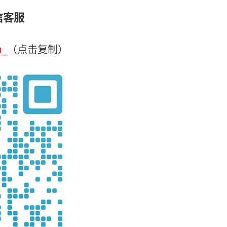
信客服
u_
（点击复制）