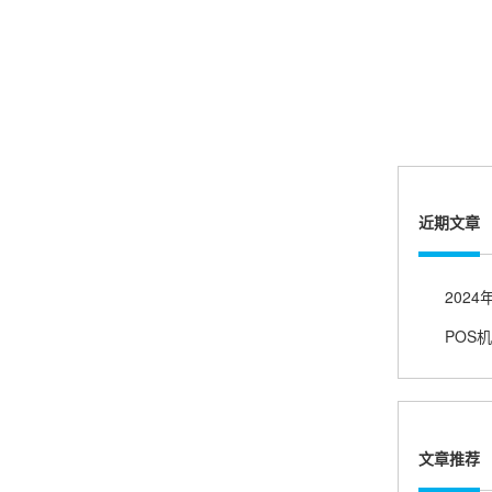
账的！商户也好，我会推荐好友使用的！
邱小姐
江苏南京
很诚信，我会推荐朋友来。
近期文章
杨小姐
广西南宁
POS
很满意，按步骤注册刷卡了，果然秒到帐，真的
很实用很方便.质量非常好，到账速度很快，特别
方便。
文章推荐