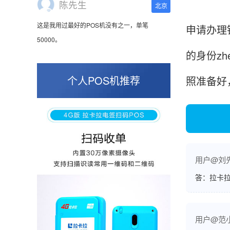
这是我用过最好的POS机没有之一，单笔
50000。
申请办理
的身份z
张小姐
山东青岛
个人POS机推荐
照准备好
蛮好的机子，实用，费率0.6 还可以 就是商户
好，但是可以接受。售后服务好整体比较满意。
周先生
江苏南京
用户@刘
答：拉卡拉
POS机收到之后使用了几次再来评价的，果然大
品牌值得信赖，到账快，费率也不高，强大！
用户@范