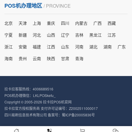
POS机办理地区
/ PROVINCE
北京
天津
上海
重庆
四川
内蒙古
广西
西藏
宁夏
新疆
河北
山西
辽宁
吉林
黑龙江
江苏
浙江
安徽
福建
江西
山东
河南
湖北
湖南
广东
海南
贵州
云南
陕西
甘肃
青海
拉卡拉客服热线：4006689516
POS机办理微信：LKLPOSkefu_
Copyright © 2005-2026 拉卡拉POS机官网
拉卡拉官方授权服务商 支付许可证编号：Z2002511000017
四川易刷信息技术有限公司 备案号：
蜀ICP备20005836号