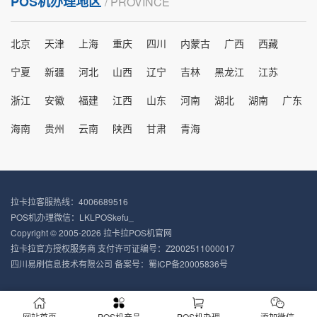
POS机办理地区
/ PROVINCE
北京
天津
上海
重庆
四川
内蒙古
广西
西藏
宁夏
新疆
河北
山西
辽宁
吉林
黑龙江
江苏
浙江
安徽
福建
江西
山东
河南
湖北
湖南
广东
海南
贵州
云南
陕西
甘肃
青海
拉卡拉客服热线：4006689516
POS机办理微信：LKLPOSkefu_
Copyright © 2005-2026 拉卡拉POS机官网
拉卡拉官方授权服务商 支付许可证编号：Z2002511000017
四川易刷信息技术有限公司 备案号：
蜀ICP备20005836号
网站首页
POS机产品
POS机办理
添加微信