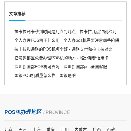
文章推荐
拉卡拉刷卡秒到时间是几点到几点 - 拉卡拉几点钟刷秒到
个人办理POS机干什么用 - 个人办pos机需要注意哪些陷阱
拉卡拉和通联的POS机哪个好 - 通联支付和拉卡拉对比
临汾尧都区免费办理POS机的地方 - 临汾尧都信用卡
深圳新国都POS机可靠吗 - 深圳新国都pos全国客服
国银POS机质量怎么样 - 国银是啥
POS机办理地区
/ PROVINCE
北京
天津
上海
重庆
四川
内蒙古
广西
西藏