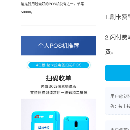
50000。
1.刷卡
张小姐
2.闪付
山东青岛
个人POS机推荐
蛮好的机子，实用，费率0.6 还可以 就是商户
费。
好，但是可以接受。售后服务好整体比较满意。
周先生
江苏南京
POS机收到之后使用了几次再来评价的，果然大
用户@刘
品牌值得信赖，到账快，费率也不高，强大！
答：拉卡拉
用户@范