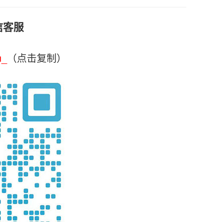
信客服
u_
（点击复制）