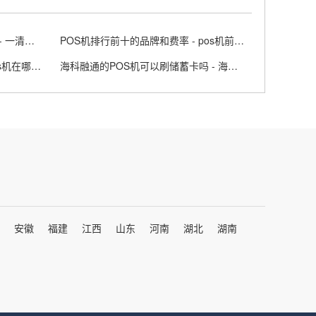
一清机POS机十大排名哪个最好 - 一清机pos机是什么意思
POS机排行前十的品牌和费率 - pos机前十排名
正规POS机哪里申请办理的 - pos机在哪儿办可靠
海科融通的POS机可以刷储蓄卡吗 - 海科融通刷卡机怎么样
安徽
福建
江西
山东
河南
湖北
湖南