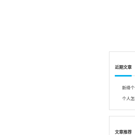
账的！商户也好，我会推荐好友使用的！
邱小姐
江苏南京
很诚信，我会推荐朋友来。
近期文章
杨小姐
广西南宁
很满意，按步骤注册刷卡了，果然秒到帐，真的
很实用很方便.质量非常好，到账速度很快，特别
方便。
熊先生
文章推荐
辽宁沈阳