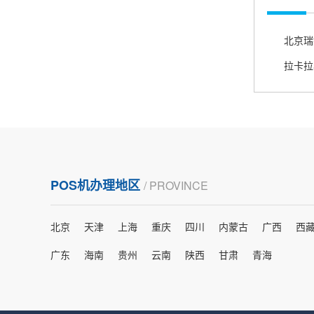
打电话问了，拉卡拉电签4G机器确实是拉卡拉公
司直营的。
郑女士
浙江杭州
朋友推荐的，很好用，很安全，到账速度也很
快，机器很正规，值得推荐，客服讲解很仔细，
很满意！
POS机办理地区
/ PROVINCE
北京
天津
上海
重庆
四川
内蒙古
广西
西
严先生
广西南宁
广东
海南
贵州
云南
陕西
甘肃
青海
下单要了两个，用了一个，这个还没用，到账很
快很稳定，大家可以放心使用！