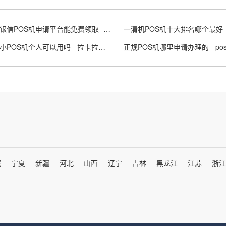
北京瑞银信POS机申请平台能免费领取 - 瑞银信瑞pos
拉卡拉小POS机个人可以用吗 - 拉卡拉小pos机去哪里办
藏
宁夏
新疆
河北
山西
辽宁
吉林
黑龙江
江苏
浙江