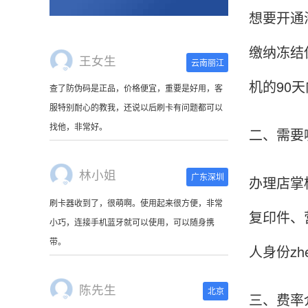
想要开通
王女生
缴纳冻结
云南丽江
查了防伪码是正品，价格便宜，重要是好用，客
机的90
服特别耐心的教我，还说以后刷卡有问题都可以
找他，非常好。
二、需要
林小姐
广东深圳
办理店掌
刷卡器收到了，很萌啊。使用起来很方便，非常
小巧，连接手机蓝牙就可以使用，可以随身携
复印件、
带。
人身份z
陈先生
北京
三、费率
这是我用过最好的POS机没有之一，单笔