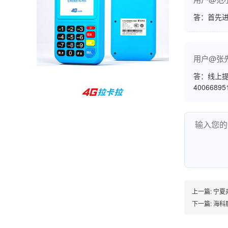
孙女士
北京
答：首先
收到用了还可以，朋友推荐用的，她之前用了竟
然给提额了，希望我也能提呃，客服还和我说了
很多提额小技巧希望有用吧。
用户@张
答：线上提
杨先生
4006689
贵州贵阳
哇，账单确实漂亮，都是我们这里的商家，使用
起来非常省心。
范先生
湖南长沙
上一篇:
宁夏办
非常好！是正品。本来弄不懂的问题客服都一一
下一篇:
海科
回答了，秒到这点最好，已推荐给同事。