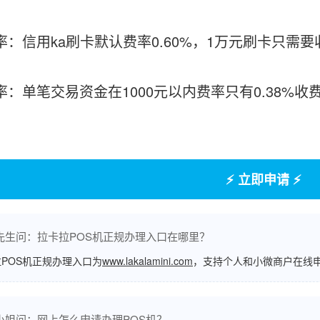
率：信用ka刷卡默认费率0.60%，1万元刷卡只需要
费率：单笔交易资金在1000元以内费率只有0.38%
⚡ 立即申请 ⚡
先生问：拉卡拉POS机正规办理入口在哪里？
POS机正规办理入口为
www.lakalamini.com
，支持个人和小微商户在线
小姐问：网上怎么申请办理POS机？