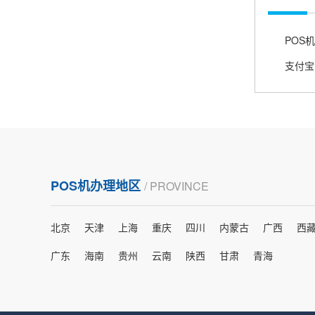
熊先生
辽宁沈阳
打电话问了，拉卡拉电签4G机器确实是拉卡拉公
POS机
司直营的。
郑女士
浙江杭州
朋友推荐的，很好用，很安全，到账速度也很
快，机器很正规，值得推荐，客服讲解很仔细，
POS机办理地区
/ PROVINCE
很满意！
北京
天津
上海
重庆
四川
内蒙古
广西
西
严先生
广西南宁
广东
海南
贵州
云南
陕西
甘肃
青海
下单要了两个，用了一个，这个还没用，到账很
快很稳定，大家可以放心使用！