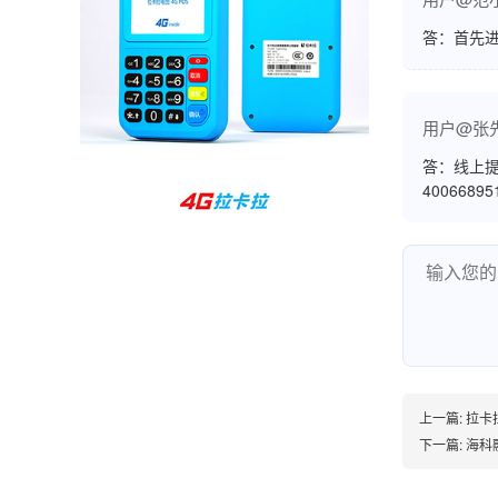
孙女士
北京
答：首先
收到用了还可以，朋友推荐用的，她之前用了竟
然给提额了，希望我也能提呃，客服还和我说了
用户@张
很多提额小技巧希望有用吧。
答：线上提
4006689
杨先生
贵州贵阳
哇，账单确实漂亮，都是我们这里的商家，使用
起来非常省心。
范先生
湖南长沙
上一篇:
拉卡
非常好！是正品。本来弄不懂的问题客服都一一
下一篇:
海科
回答了，秒到这点最好，已推荐给同事。