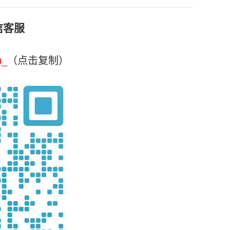
信客服
u_
（点击复制）