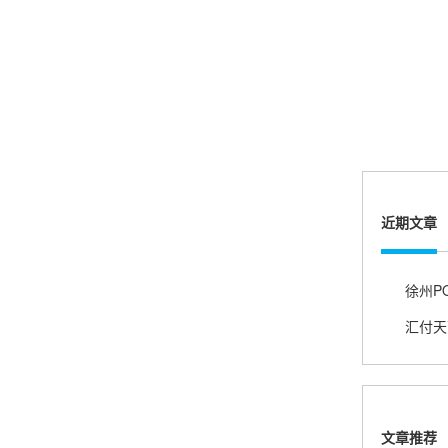
账的！商户也好，我会推荐好友使用的！
邱小姐
江苏南京
很诚信，我会推荐朋友来。
近期文章
杨小姐
广西南宁
很满意，按步骤注册刷卡了，果然秒到帐，真的
很实用很方便.质量非常好，到账速度很快，特别
方便。
文章推荐