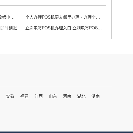
易收银POS机怎么领取红包 - 易收银电签版pos机
个人办理POS机要去哪里办理 - 办理个人pos机找谁办
机即时到账
立刷电签POS机办理入口 立刷电签POS机免费领取
安徽
福建
江西
山东
河南
湖北
湖南