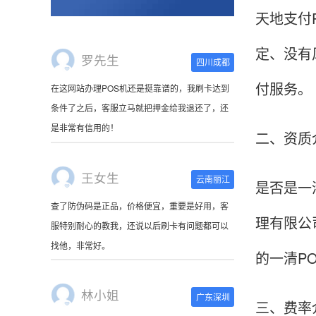
天地支付
定、没有
王女生
云南丽江
付服务。
查了防伪码是正品，价格便宜，重要是好用，客
服特别耐心的教我，还说以后刷卡有问题都可以
找他，非常好。
二、资质
林小姐
广东深圳
是否是一
刷卡器收到了，很萌啊。使用起来很方便，非常
理有限公
小巧，连接手机蓝牙就可以使用，可以随身携
带。
的一清P
陈先生
北京
三、费率