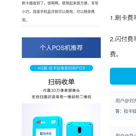
这是我用过最好的POS机没有之一，单笔
50000。
1.刷卡费
2.闪付
张小姐
山东青岛
个人POS机推荐
费。
蛮好的机子，实用，费率0.6 还可以 就是商户
好，但是可以接受。售后服务好整体比较满意。
周先生
江苏南京
用户@刘
POS机收到之后使用了几次再来评价的，果然大
答：拉卡拉
品牌值得信赖，到账快，费率也不高，强大！
用户@范