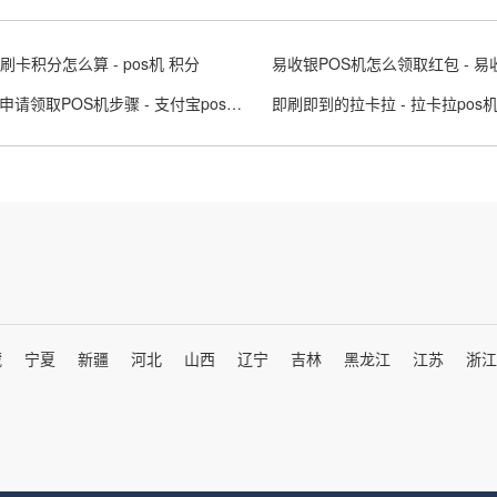
刷卡积分怎么算 - pos机 积分
支付宝申请领取POS机步骤 - 支付宝pos机功能怎么免费申请
即刷即到的拉卡拉 - 拉卡拉pos
藏
宁夏
新疆
河北
山西
辽宁
吉林
黑龙江
江苏
浙江