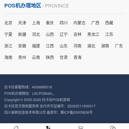
POS机办理地区
/ PROVINCE
北京
天津
上海
重庆
四川
内蒙古
广西
西藏
宁夏
新疆
河北
山西
辽宁
吉林
黑龙江
江苏
浙江
安徽
福建
江西
山东
河南
湖北
湖南
广东
海南
贵州
云南
陕西
甘肃
青海
拉卡拉客服热线：4006689516
POS机办理微信：LKLPOSkefu_
Copyright © 2005-2026 拉卡拉POS机官网
拉卡拉官方授权服务商 支付许可证编号：Z2002511000017
四川易刷信息技术有限公司 备案号：
蜀ICP备20005836号