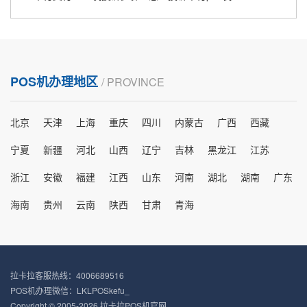
POS机办理地区
/ PROVINCE
北京
天津
上海
重庆
四川
内蒙古
广西
西藏
宁夏
新疆
河北
山西
辽宁
吉林
黑龙江
江苏
浙江
安徽
福建
江西
山东
河南
湖北
湖南
广东
海南
贵州
云南
陕西
甘肃
青海
拉卡拉客服热线：4006689516
POS机办理微信：LKLPOSkefu_
Copyright © 2005-2026 拉卡拉POS机官网