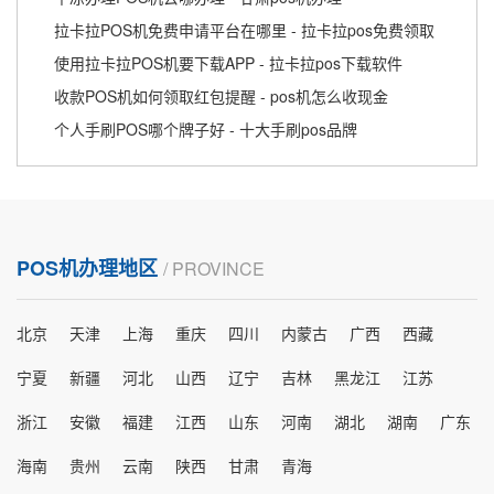
拉卡拉POS机免费申请平台在哪里 - 拉卡拉pos免费领取
使用拉卡拉POS机要下载APP - 拉卡拉pos下载软件
收款POS机如何领取红包提醒 - pos机怎么收现金
个人手刷POS哪个牌子好 - 十大手刷pos品牌
POS机办理地区
/ PROVINCE
北京
天津
上海
重庆
四川
内蒙古
广西
西藏
宁夏
新疆
河北
山西
辽宁
吉林
黑龙江
江苏
浙江
安徽
福建
江西
山东
河南
湖北
湖南
广东
海南
贵州
云南
陕西
甘肃
青海