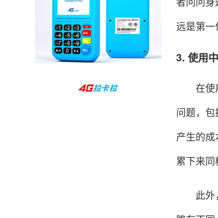
者问问身
周先生
江苏南京
远是第一
POS机收到之后使用了几次再来评价的，果然大
品牌值得信赖，到账快，费率也不高，强大！
3. 使
在使用中
孙女士
北京
收到用了还可以，朋友推荐用的，她之前用了竟
问题，包
然给提额了，希望我也能提呃，客服还和我说了
产生的成
很多提额小技巧希望有用吧。
累下来同
杨先生
贵州贵阳
哇，账单确实漂亮，都是我们这里的商家，使用
此外，千
起来非常省心。