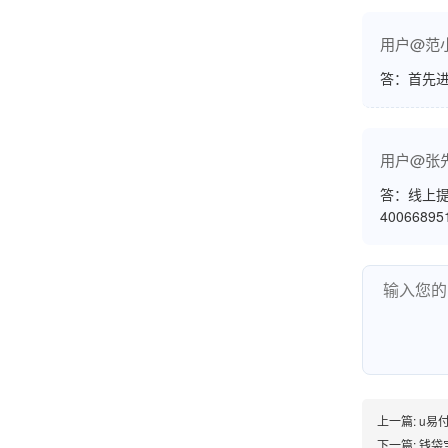
意！
用户@范
答：首先
孟先生
广东广州
机器收到了，是银联认证的，刷了一笔是即时到
用户@张
账的！商户也好，我会推荐好友使用的！
答：线上提
4006689
邱小姐
江苏南京
很诚信，我会推荐朋友来。
上一篇:
u易付
杨小姐
下一篇:
钱袋宝