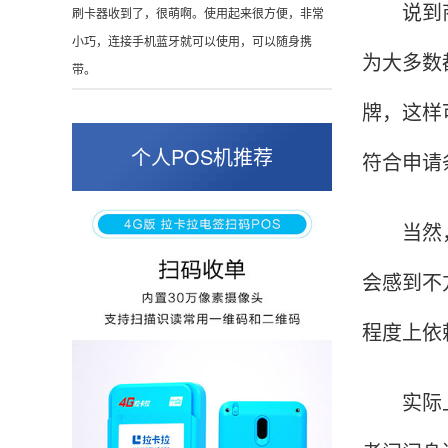
刷卡器收到了，很萌啊。使用起来很方便，非常
说到商户
小巧，连接手机蓝牙就可以使用，可以随身携
为大多数
带。
牌，这样
陈先生
北京
个人POS机推荐
符合申请
这是我用过最好的POS机没有之一，单笔
50000。
当然，有
会感到不
张小姐
山东青岛
程度上依
蛮好的机子，实用，费率0.6 还可以 就是商户
好，但是可以接受。售后服务好整体比较满意。
实际上假