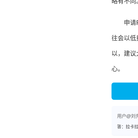
略有不同
范先生
湖南长沙
申请PO
非常好！是正品。本来弄不懂的问题客服都一一
往会以低
回答了，秒到这点最好，已推荐给同事。
以，建议
心。
韩小姐
山东青岛
挺好用的机子，售后不错什么时候问他都能回答
我，好！
用户@刘
李女士
天津
答：拉卡拉
这款机子非常实用，客服态度也很好，非常满