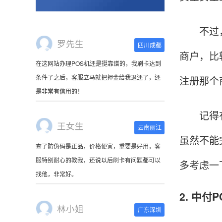
不过，我
罗先生
四川成都
商户，比
在这网站办理POS机还是挺靠谱的，我刷卡达到
条件了之后，客服立马就把押金给我退还了，还
注册那个
是非常有信用的！
记得有位
王女生
云南丽江
虽然不能
查了防伪码是正品，价格便宜，重要是好用，客
服特别耐心的教我，还说以后刷卡有问题都可以
多考虑一
找他，非常好。
2. 中
林小姐
广东深圳