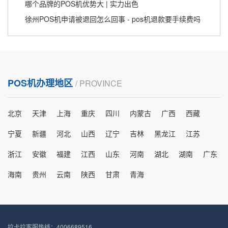
哪个品牌的POS机优势大 | 实力出色
徐州POS机申请被退回怎么回事 - pos机退款要手续费吗
POS机办理地区
/ PROVINCE
北京
天津
上海
重庆
四川
内蒙古
广西
西藏
宁夏
新疆
河北
山西
辽宁
吉林
黑龙江
江苏
浙江
安徽
福建
江西
山东
河南
湖北
湖南
广东
海南
贵州
云南
陕西
甘肃
青海
拉卡拉客服热线：4006689516