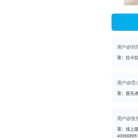
韩小姐
山东青岛
挺好用的机子，售后不错什么时候问他都能回答
我，好！
用户@刘
答：拉卡拉
李女士
天津
用户@范
这款机子非常实用，客服态度也很好，非常满
答：首先
意！
用户@张
孟先生
广东广州
答：线上提
4006689
机器收到了，是银联认证的，刷了一笔是即时到