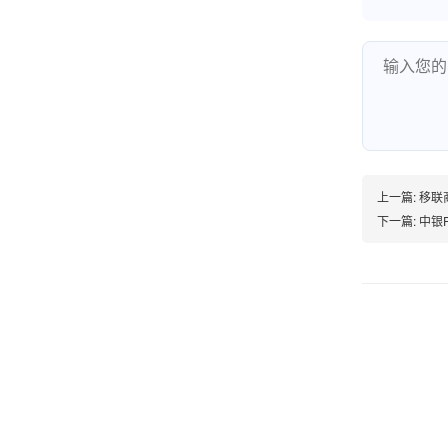
账的！商户也好，我会推荐好友使用的！
邱小姐
江苏南京
很诚信，我会推荐朋友来。
上一篇:
移联商
下一篇:
中银
杨小姐
广西南宁
很满意，按步骤注册刷卡了，果然秒到帐，真的
很实用很方便.质量非常好，到账速度很快，特别
方便。