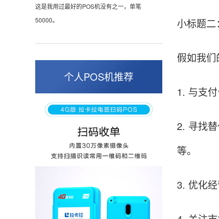
这是我用过最好的POS机没有之一，单笔
50000。
小标题二
假如我们
张小姐
山东青岛
个人POS机推荐
蛮好的机子，实用，费率0.6 还可以 就是商户
1. 与
好，但是可以接受。售后服务好整体比较满意。
2. 寻
周先生
等。
江苏南京
POS机收到之后使用了几次再来评价的，果然大
3. 优
品牌值得信赖，到账快，费率也不高，强大！
4. 关