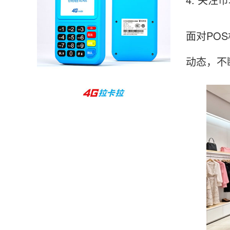
孙女士
北京
面对PO
收到用了还可以，朋友推荐用的，她之前用了竟
然给提额了，希望我也能提呃，客服还和我说了
动态，不
很多提额小技巧希望有用吧。
杨先生
贵州贵阳
哇，账单确实漂亮，都是我们这里的商家，使用
起来非常省心。
范先生
湖南长沙
非常好！是正品。本来弄不懂的问题客服都一一
回答了，秒到这点最好，已推荐给同事。