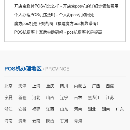
开店宝趣付POS机怎么样 - 开店宝pos机的详细步骤和费用
个人办理POS机违法吗 - 个人办pos机的用处
魔方pos机是正规的吗（福建魔方pos机靠谱吗）
POS机费率上涨后会跳码吗 - pos机费率老是提高
POS机办理地区
/ PROVINCE
北京
天津
上海
重庆
四川
内蒙古
广西
西藏
宁夏
新疆
河北
山西
辽宁
吉林
黑龙江
江苏
浙江
安徽
福建
江西
山东
河南
湖北
湖南
广东
海南
贵州
云南
陕西
甘肃
青海