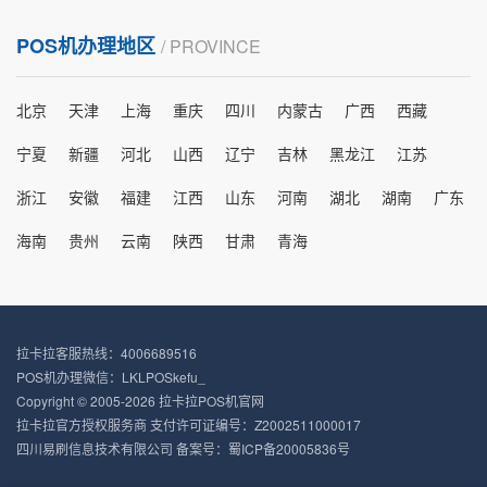
POS机办理地区
/ PROVINCE
北京
天津
上海
重庆
四川
内蒙古
广西
西藏
宁夏
新疆
河北
山西
辽宁
吉林
黑龙江
江苏
浙江
安徽
福建
江西
山东
河南
湖北
湖南
广东
海南
贵州
云南
陕西
甘肃
青海
拉卡拉客服热线：4006689516
POS机办理微信：LKLPOSkefu_
Copyright © 2005-2026 拉卡拉POS机官网
拉卡拉官方授权服务商 支付许可证编号：Z2002511000017
四川易刷信息技术有限公司 备案号：
蜀ICP备20005836号