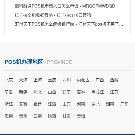
海科融通POS机申请入口怎么申请 - MRQQPMWDQD
拉卡拉全能收钱音响 - 拉卡拉cs10云音箱
汇付天下POS机怎么解绑银行ka - 汇付天下pos机不用了如何注销
POS机办理地区
/ PROVINCE
北京
天津
上海
重庆
四川
内蒙古
广西
西藏
宁夏
新疆
河北
山西
辽宁
吉林
黑龙江
江苏
浙江
安徽
福建
江西
山东
河南
湖北
湖南
广东
海南
贵州
云南
陕西
甘肃
青海