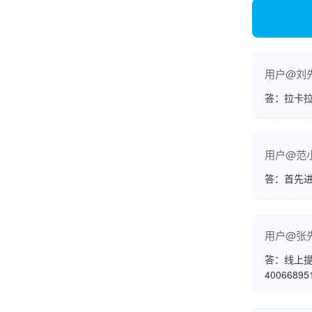
韩小姐
山东青岛
用户@刘
挺好用的机子，售后不错什么时候问他都能回答
答：拉卡拉
我，好！
用户@范
李女士
天津
答：首先
这款机子非常实用，客服态度也很好，非常满
意！
用户@张
答：线上提
4006689
孟先生
广东广州
机器收到了，是银联认证的，刷了一笔是即时到