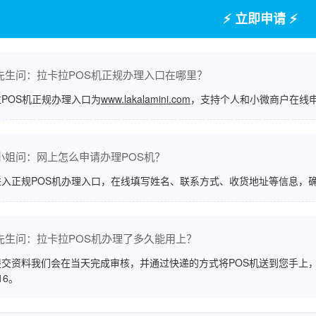
⚡ 立即申请 ⚡
先生问：拉卡拉POS机正规办理入口在哪里？
POS机正规办理入口为
www.lakalamini.com
，支持个人和小微商户在线
小姐问：网上怎么申请办理POS机？
进入正规POS机办理入口，在线填写姓名、联系方式、收货地址等信息，
先生问：拉卡拉POS机办理了多久能用上？
交资料我们会在当天完成审核，并通过快递的方式将POS机送到您手上，
516。