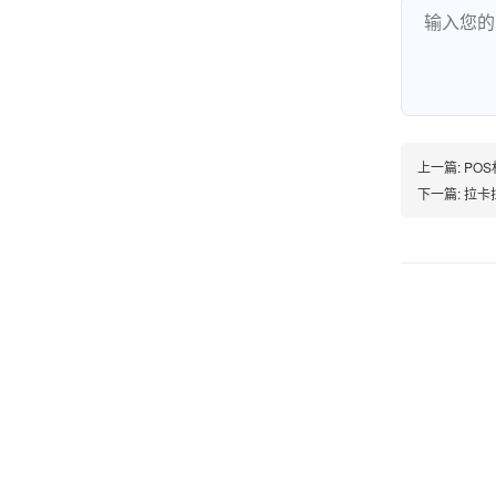
账的！商户也好，我会推荐好友使用的！
邱小姐
江苏南京
上一篇:
PO
很诚信，我会推荐朋友来。
下一篇:
拉卡拉
杨小姐
广西南宁
很满意，按步骤注册刷卡了，果然秒到帐，真的
很实用很方便.质量非常好，到账速度很快，特别
方便。