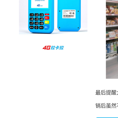
孙女士
北京
收到用了还可以，朋友推荐用的，她之前用了竟
然给提额了，希望我也能提呃，客服还和我说了
很多提额小技巧希望有用吧。
杨先生
贵州贵阳
哇，账单确实漂亮，都是我们这里的商家，使用
起来非常省心。
最后提醒
范先生
湖南长沙
销后虽然
非常好！是正品。本来弄不懂的问题客服都一一
回答了，秒到这点最好，已推荐给同事。