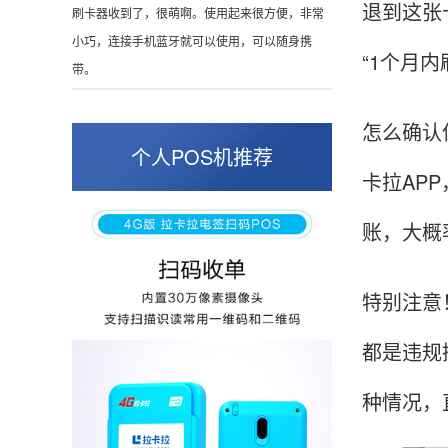
退到这张
这是我用过最好的POS机没有之一，单笔
50000。
“1个月
怎么确认
张小姐
山东青岛
个人POS机推荐
卡拉AP
蛮好的机子，实用，费率0.6 还可以 就是商户
好，但是可以接受。售后服务好整体比较满意。
账，大概
特别注意
周先生
江苏南京
POS机收到之后使用了几次再来评价的，果然大
都是违规
品牌值得信赖，到账快，费率也不高，强大！
种情况，直