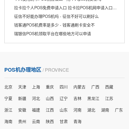
拉卡拉个人POS免费申请入口 拉卡拉POS机网申请入口网址
征信不好能办理POS机吗 - 征信不好可以刷好么
钱客通POS机费率是多少 - 钱客通刷卡安全不
瑞银信POS机领取平台在哪些地方可以申请
POS机办理地区
/ PROVINCE
北京
天津
上海
重庆
四川
内蒙古
广西
西藏
宁夏
新疆
河北
山西
辽宁
吉林
黑龙江
江苏
浙江
安徽
福建
江西
山东
河南
湖北
湖南
广东
海南
贵州
云南
陕西
甘肃
青海