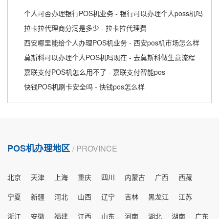
个人可否办理银行POS机业务 - 银行可以办理个人poss机吗
拉卡拉代理商分润是多少 - 拉卡拉代理费
西安哪里能给个人办理POS机业务 - 西安pos机市场怎么样
莫斯科可以办理个人POS机吗现在 - 去莫斯科做生意流程
嘉联支付POS机怎么用不了 - 嘉联支付智能pos
快钱POS机刷卡安全吗 - 快钱pos怎么样
POS机办理地区
/ PROVINCE
北京
天津
上海
重庆
四川
内蒙古
广西
西藏
宁夏
新疆
河北
山西
辽宁
吉林
黑龙江
江苏
浙江
安徽
福建
江西
山东
河南
湖北
湖南
广东