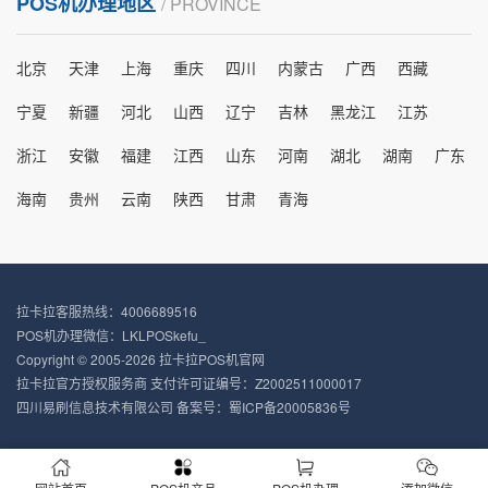
POS机办理地区
/ PROVINCE
北京
天津
上海
重庆
四川
内蒙古
广西
西藏
宁夏
新疆
河北
山西
辽宁
吉林
黑龙江
江苏
浙江
安徽
福建
江西
山东
河南
湖北
湖南
广东
海南
贵州
云南
陕西
甘肃
青海
拉卡拉客服热线：4006689516
POS机办理微信：LKLPOSkefu_
Copyright © 2005-2026 拉卡拉POS机官网
拉卡拉官方授权服务商 支付许可证编号：Z2002511000017
四川易刷信息技术有限公司 备案号：
蜀ICP备20005836号