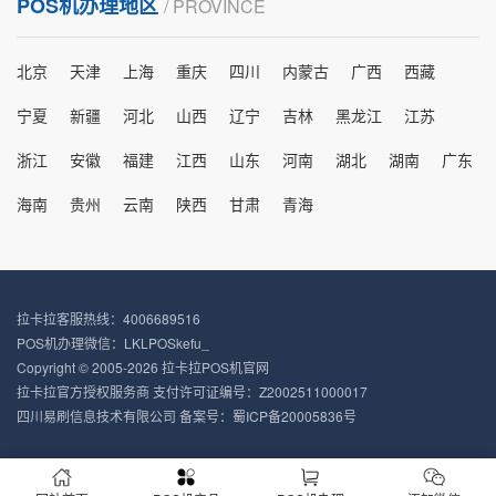
POS机办理地区
/ PROVINCE
北京
天津
上海
重庆
四川
内蒙古
广西
西藏
宁夏
新疆
河北
山西
辽宁
吉林
黑龙江
江苏
浙江
安徽
福建
江西
山东
河南
湖北
湖南
广东
海南
贵州
云南
陕西
甘肃
青海
拉卡拉客服热线：4006689516
POS机办理微信：LKLPOSkefu_
Copyright © 2005-2026 拉卡拉POS机官网
拉卡拉官方授权服务商 支付许可证编号：Z2002511000017
四川易刷信息技术有限公司 备案号：
蜀ICP备20005836号