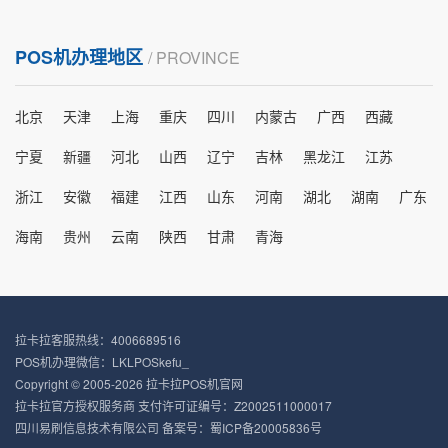
POS机办理地区
/ PROVINCE
北京
天津
上海
重庆
四川
内蒙古
广西
西藏
宁夏
新疆
河北
山西
辽宁
吉林
黑龙江
江苏
浙江
安徽
福建
江西
山东
河南
湖北
湖南
广东
海南
贵州
云南
陕西
甘肃
青海
拉卡拉客服热线：4006689516
POS机办理微信：LKLPOSkefu_
Copyright © 2005-2026 拉卡拉POS机官网
拉卡拉官方授权服务商 支付许可证编号：Z2002511000017
四川易刷信息技术有限公司 备案号：
蜀ICP备20005836号