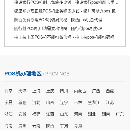
建设银行POS机刷卡每笔多少钱 - 建设银行pos机刷卡手续费怎么算
哪里能办理正规POS机业务呢多少钱 - 哪儿可以办pos 机
陕西免费办理POS机骗局揭秘 - 陕西pos机总代理
随行付POS机申请需要出钱吗 - 随行付pos机办理
拉卡拉电签POS机不能扫微信吗 - 拉卡拉pos机能扫码吗
POS机办理地区
/ PROVINCE
北京
天津
上海
重庆
四川
内蒙古
广西
西藏
宁夏
新疆
河北
山西
辽宁
吉林
黑龙江
江苏
浙江
安徽
福建
江西
山东
河南
湖北
湖南
广东
海南
贵州
云南
陕西
甘肃
青海