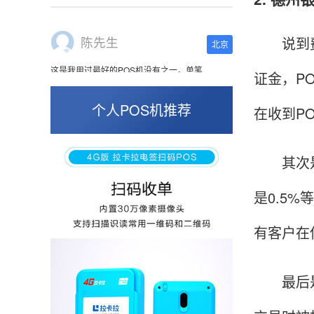
这是我用过最好的POS机没有之一，单笔
50000。
说到费用
证金，P
张小姐
山东青岛
个人POS机推荐
在收到P
蛮好的机子，实用，费率0.6 还可以 就是商户
好，但是可以接受。售后服务好整体比较满意。
其次是费
是0.5
周先生
江苏南京
有客户在
POS机收到之后使用了几次再来评价的，果然大
品牌值得信赖，到账快，费率也不高，强大！
最后是流