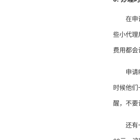
在申请P
韩小姐
山东青岛
些小代理
挺好用的机子，售后不错什么时候问他都能回答
我，好！
费用都会
申请PO
李女士
天津
时候他们
这款机子非常实用，客服态度也很好，非常满
意！
醒，不要
还有一种
孟先生
广东广州
机器收到了，是银联认证的，刷了一笔是即时到