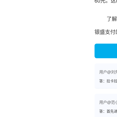
60元。
账的！商户也好，我会推荐好友使用的！
了解清楚
银盛支付
邱小姐
江苏南京
很诚信，我会推荐朋友来。
用户@刘
杨小姐
广西南宁
答：拉卡拉
很满意，按步骤注册刷卡了，果然秒到帐，真的
很实用很方便.质量非常好，到账速度很快，特别
方便。
用户@范
答：首先