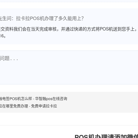
先生问：拉卡拉POS机办理了多久能用上？
交资料我们会在当天完成审核，并通过快递的方式将POS机送到您手上，
516。
融电签POS机怎么样 - 华智融pos在线咨询
拉在哪里免费办理 - 免费申请拉卡拉
POS机办理请添加微