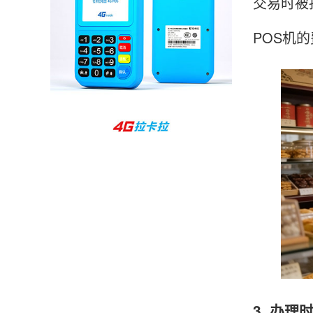
交易时被
孙女士
北京
POS机
收到用了还可以，朋友推荐用的，她之前用了竟
然给提额了，希望我也能提呃，客服还和我说了
很多提额小技巧希望有用吧。
杨先生
贵州贵阳
哇，账单确实漂亮，都是我们这里的商家，使用
起来非常省心。
范先生
湖南长沙
非常好！是正品。本来弄不懂的问题客服都一一
回答了，秒到这点最好，已推荐给同事。
3. 办