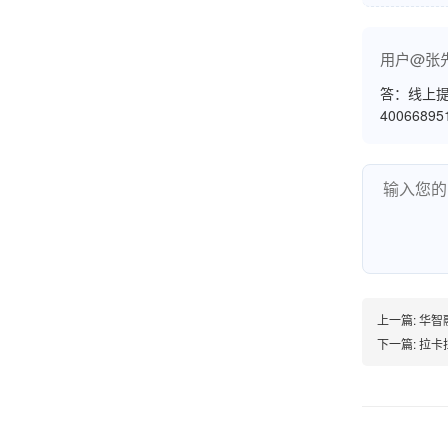
熊先生
辽宁沈阳
打电话问了，拉卡拉电签4G机器确实是拉卡拉公
用户@张
司直营的。
答：线上提
4006689
郑女士
浙江杭州
朋友推荐的，很好用，很安全，到账速度也很
快，机器很正规，值得推荐，客服讲解很仔细，
很满意！
上一篇:
华智
严先生
下一篇:
拉卡
广西南宁
下单要了两个，用了一个，这个还没用，到账很
快很稳定，大家可以放心使用！