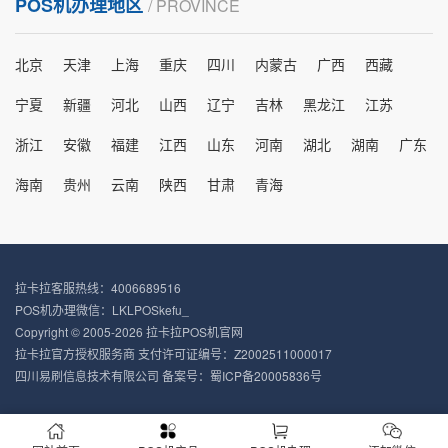
POS机办理地区
/ PROVINCE
北京
天津
上海
重庆
四川
内蒙古
广西
西藏
宁夏
新疆
河北
山西
辽宁
吉林
黑龙江
江苏
浙江
安徽
福建
江西
山东
河南
湖北
湖南
广东
海南
贵州
云南
陕西
甘肃
青海
拉卡拉客服热线：4006689516
POS机办理微信：LKLPOSkefu_
Copyright © 2005-2026 拉卡拉POS机官网
拉卡拉官方授权服务商 支付许可证编号：Z2002511000017
四川易刷信息技术有限公司 备案号：
蜀ICP备20005836号