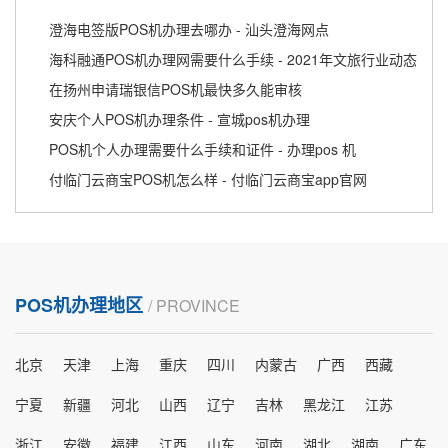
澄海电签版POS机办理去哪办 - 汕头澄海网点
海科融通POS机办理网需要什么手续 - 2021年文旅行业动态
在扬州申请瑞银信POS机最快多久能审核
安庆个人POS机办理条件 - 宣城pos机办理
POS机个人办理需要什么手续和证件 - 办理pos 机
付临门云商宝POS机怎么样 - 付临门云商宝app官网
POS机办理地区
/ PROVINCE
北京
天津
上海
重庆
四川
内蒙古
广西
西藏
宁夏
新疆
河北
山西
辽宁
吉林
黑龙江
江苏
浙江
安徽
福建
江西
山东
河南
湖北
湖南
广东