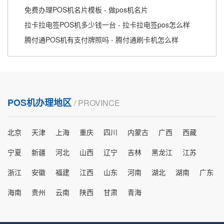
免费办理POS机名片模板 - 做pos机名片
拉卡拉电签POS机多少钱一台 - 拉卡拉电签pos怎么样
腾付通POS机有支付牌照吗 - 腾付通刷卡机怎么样
POS机办理地区
/ PROVINCE
北京
天津
上海
重庆
四川
内蒙古
广西
西藏
宁夏
新疆
河北
山西
辽宁
吉林
黑龙江
江苏
浙江
安徽
福建
江西
山东
河南
湖北
湖南
广东
海南
贵州
云南
陕西
甘肃
青海