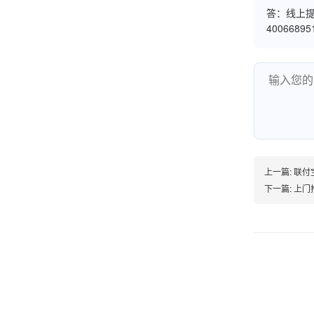
答：线上提
4006689
韩小姐
山东青岛
挺好用的机子，售后不错什么时候问他都能回答
我，好！
李女士
天津
上一篇:
联付
下一篇:
上门推
这款机子非常实用，客服态度也很好，非常满
意！
孟先生
广东广州
机器收到了，是银联认证的，刷了一笔是即时到