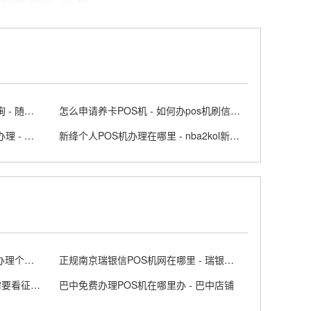
随行付POS机的交易记录如何查询 - 随行付刷卡机
怎么申请养卡POS机 - 如何办pos机刷信用卡
个人怎么申请POS机个体工商户办理 - 个人办理pos机的流程
新绛个人POS机办理在哪里 - nba2kol新闻中心
个人怎么选择办理POS机 - 怎么办理个人pos机有何风险
正规南京瑞银信POS机网在哪里 - 瑞银信pos官网电话
办POS机查征信吗 - 申请pos机需要看征信吗
巴中免费办理POS机在哪里办 - 巴中店铺