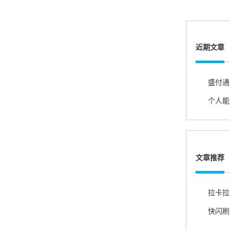
熊先生
辽宁沈阳
打电话问了，拉卡拉电签4G机器确实是拉卡拉公
司直营的。
近期文章
郑女士
浙江杭州
朋友推荐的，很好用，很安全，到账速度也很
快，机器很正规，值得推荐，客服讲解很仔细，
很满意！
文章推荐
严先生
广西南宁
下单要了两个，用了一个，这个还没用，到账很
快很稳定，大家可以放心使用！