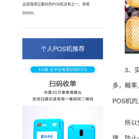
这是我用过最好的POS机没有之一，单笔
50000。
张小姐
山东青岛
个人POS机推荐
蛮好的机子，实用，费率0.6 还可以 就是商户
好，但是可以接受。售后服务好整体比较满意。
3、实际
多，概率
周先生
江苏南京
POS机
POS机收到之后使用了几次再来评价的，果然大
品牌值得信赖，到账快，费率也不高，强大！
所以免费
理，防止