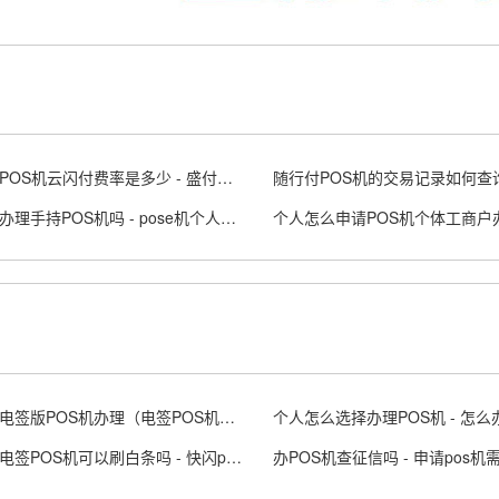
盛付通POS机云闪付费率是多少 - 盛付通刷卡机图片
个人能办理手持POS机吗 - pose机个人可以申请吗
拉卡拉电签版POS机办理（电签POS机怎么样）
快闪刷电签POS机可以刷白条吗 - 快闪pos机怎么用