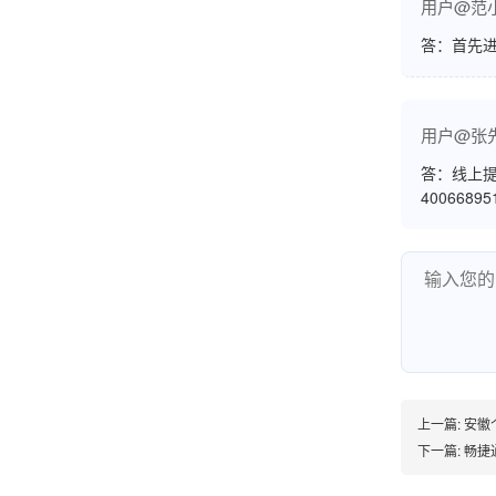
用户@范
答：首先
韩小姐
山东青岛
挺好用的机子，售后不错什么时候问他都能回答
用户@张
我，好！
答：线上提
4006689
李女士
天津
这款机子非常实用，客服态度也很好，非常满
意！
上一篇:
安徽
孟先生
下一篇:
畅捷
广东广州
机器收到了，是银联认证的，刷了一笔是即时到