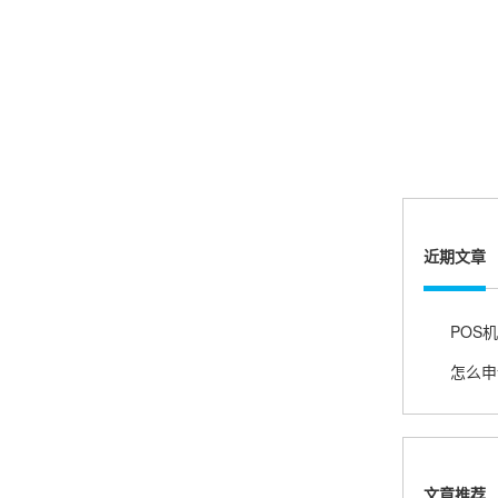
熊先生
辽宁沈阳
打电话问了，拉卡拉电签4G机器确实是拉卡拉公
司直营的。
郑女士
浙江杭州
朋友推荐的，很好用，很安全，到账速度也很
近期文章
快，机器很正规，值得推荐，客服讲解很仔细，
很满意！
严先生
广西南宁
下单要了两个，用了一个，这个还没用，到账很
快很稳定，大家可以放心使用！
文章推荐