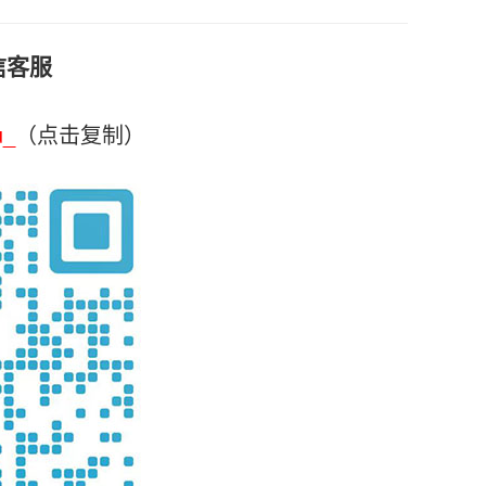
信客服
u_
（点击复制）