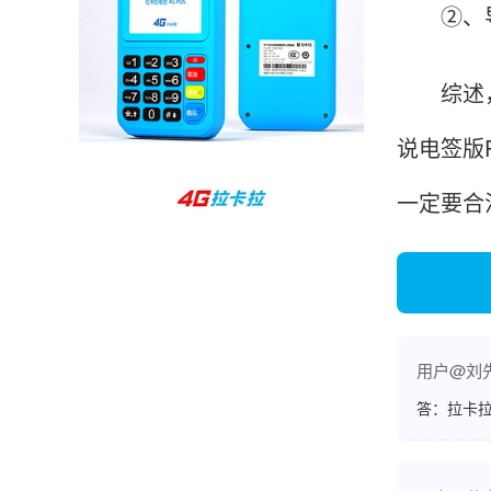
②、导
孙女士
北京
收到用了还可以，朋友推荐用的，她之前用了竟
综述，一
然给提额了，希望我也能提呃，客服还和我说了
很多提额小技巧希望有用吧。
说电签版
一定要合
杨先生
贵州贵阳
哇，账单确实漂亮，都是我们这里的商家，使用
起来非常省心。
用户@刘
范先生
湖南长沙
答：拉卡拉
非常好！是正品。本来弄不懂的问题客服都一一
回答了，秒到这点最好，已推荐给同事。