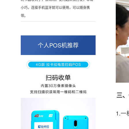
这是我用过最好的POS机没有之一，单笔
50000。
张小姐
山东青岛
个人POS机推荐
蛮好的机子，实用，费率0.6 还可以 就是商户
好，但是可以接受。售后服务好整体比较满意。
周先生
江苏南京
三、一
POS机收到之后使用了几次再来评价的，果然大
品牌值得信赖，到账快，费率也不高，强大！
1.一机