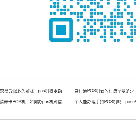
POS机交易受限多久解除 - pos机被限额怎么办
怎么申请养卡POS机 - 如何办pos机刷信用卡