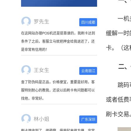
一机多户
王女生
云南丽江
缓解一时
查了防伪码是正品，价格便宜，重要是好用，客
服特别耐心的教我，还说以后刷卡有问题都可以
卡。（这
找他，非常好。
二、一
林小姐
广东深圳
跳码可能
刷卡器收到了，很萌啊。使用起来很方便，非常
小巧，连接手机蓝牙就可以使用，可以随身携
或者低费
带。
刷卡交易
陈先生
北京