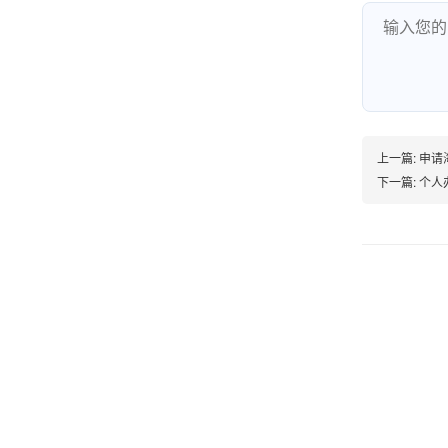
账的！商户也好，我会推荐好友使用的！
邱小姐
江苏南京
上一篇:
申请
很诚信，我会推荐朋友来。
下一篇:
个人
杨小姐
广西南宁
很满意，按步骤注册刷卡了，果然秒到帐，真的
很实用很方便.质量非常好，到账速度很快，特别
方便。