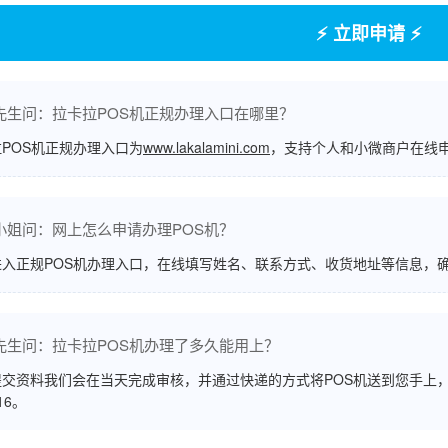
⚡ 立即申请 ⚡
先生问：拉卡拉POS机正规办理入口在哪里？
POS机正规办理入口为
www.lakalamini.com
，支持个人和小微商户在线
小姐问：网上怎么申请办理POS机？
进入正规POS机办理入口，在线填写姓名、联系方式、收货地址等信息，
先生问：拉卡拉POS机办理了多久能用上？
交资料我们会在当天完成审核，并通过快递的方式将POS机送到您手上，
516。