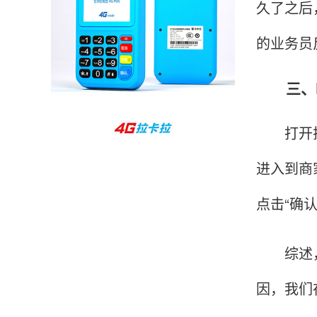
久了之后
孙女士
北京
的业务员
收到用了还可以，朋友推荐用的，她之前用了竟
然给提额了，希望我也能提呃，客服还和我说了
三、P
很多提额小技巧希望有用吧。
打开拉卡
杨先生
贵州贵阳
哇，账单确实漂亮，都是我们这里的商家，使用
进入到商
起来非常省心。
点击“确
综述，以
范先生
湖南长沙
非常好！是正品。本来弄不懂的问题客服都一一
因，我们
回答了，秒到这点最好，已推荐给同事。