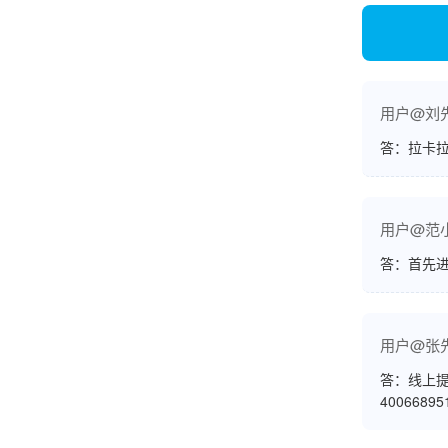
韩小姐
山东青岛
用户@刘
挺好用的机子，售后不错什么时候问他都能回答
我，好！
答：拉卡拉
用户@范
李女士
天津
答：首先
这款机子非常实用，客服态度也很好，非常满
意！
用户@张
答：线上提
4006689
孟先生
广东广州
机器收到了，是银联认证的，刷了一笔是即时到