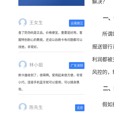
解决？
一、什
王女生
云南丽江
所谓的跳
查了防伪码是正品，价格便宜，重要是好用，客
服特别耐心的教我，还说以后刷卡有问题都可以
报送银行
找他，非常好。
利润都被
林小姐
广东深圳
风控的，
刷卡器收到了，很萌啊。使用起来很方便，非常
小巧，连接手机蓝牙就可以使用，可以随身携
二、拉
带。
假如拉卡
陈先生
北京