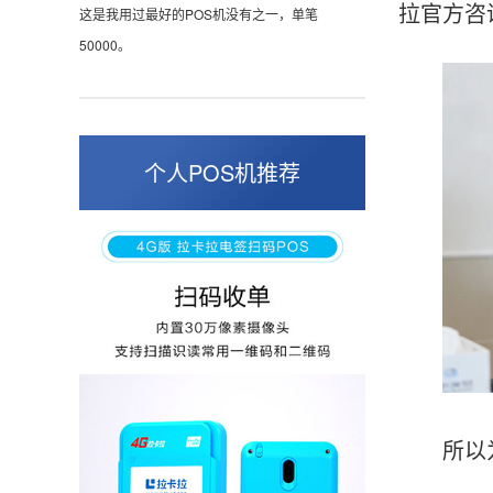
拉官方咨
这是我用过最好的POS机没有之一，单笔
50000。
张小姐
山东青岛
个人POS机推荐
蛮好的机子，实用，费率0.6 还可以 就是商户
好，但是可以接受。售后服务好整体比较满意。
周先生
江苏南京
POS机收到之后使用了几次再来评价的，果然大
品牌值得信赖，到账快，费率也不高，强大！
所以为了