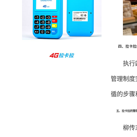
孙女士
北京
收到用了还可以，朋友推荐用的，她之前用了竟
然给提额了，希望我也能提呃，客服还和我说了
很多提额小技巧希望有用吧。
四、拉卡拉的
杨先生
贵州贵阳
执行四步
哇，账单确实漂亮，都是我们这里的商家，使用
管理制度
起来非常省心。
循的步骤
范先生
湖南长沙
五、拉卡拉的管理
非常好！是正品。本来弄不懂的问题客服都一一
柳传志曾
回答了，秒到这点最好，已推荐给同事。