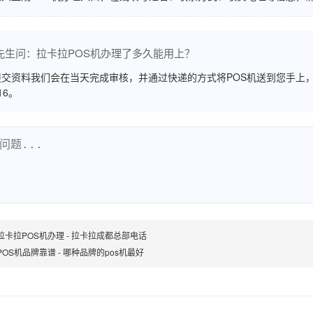
先生问：拉卡拉POS机办理了多久能用上？
交资料我们会在当天完成审核，并通过快递的方式将POS机送到您手上，
516。
拉卡拉POS机办理 - 拉卡拉成都总部电话
POS机品牌靠谱 - 哪种品牌的pos机最好