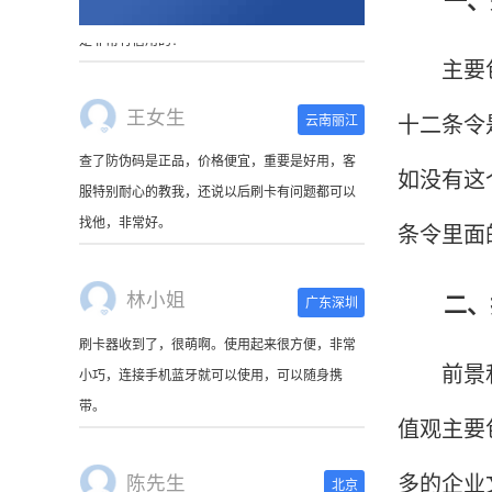
主要包含
王女生
云南丽江
十二条令
查了防伪码是正品，价格便宜，重要是好用，客
服特别耐心的教我，还说以后刷卡有问题都可以
如没有这
找他，非常好。
条令里面
林小姐
广东深圳
二、拉
刷卡器收到了，很萌啊。使用起来很方便，非常
小巧，连接手机蓝牙就可以使用，可以随身携
前景和价
带。
值观主要
陈先生
北京
多的企业