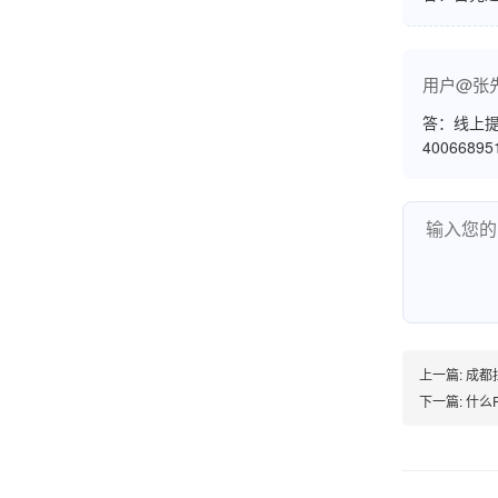
账的！商户也好，我会推荐好友使用的！
用户@张
答：线上提
邱小姐
江苏南京
4006689
很诚信，我会推荐朋友来。
杨小姐
广西南宁
很满意，按步骤注册刷卡了，果然秒到帐，真的
上一篇:
成都
很实用很方便.质量非常好，到账速度很快，特别
下一篇:
什么
方便。