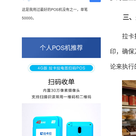
这是我用过最好的POS机没有之一，单笔
50000。
三、关
拉卡拉企
张小姐
山东青岛
个人POS机推荐
印，确保
蛮好的机子，实用，费率0.6 还可以 就是商户
好，但是可以接受。售后服务好整体比较满意。
论来执行
周先生
江苏南京
POS机收到之后使用了几次再来评价的，果然大
品牌值得信赖，到账快，费率也不高，强大！