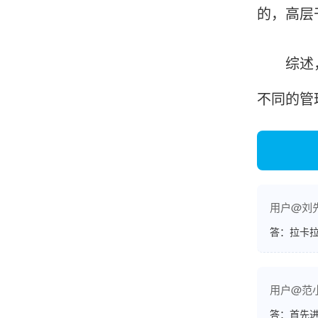
的，高层
韩小姐
山东青岛
综述，以
挺好用的机子，售后不错什么时候问他都能回答
不同的管
我，好！
李女士
天津
这款机子非常实用，客服态度也很好，非常满
用户@刘
意！
答：拉卡拉
孟先生
用户@范
广东广州
答：首先
机器收到了，是银联认证的，刷了一笔是即时到