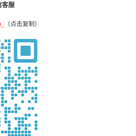
信客服
u_
（点击复制）