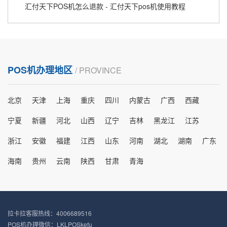
汇付天下POS机怎么退款 - 汇付天下pos机使用教程
POS机办理地区
/ PROVINCE
北京
天津
上海
重庆
四川
内蒙古
广西
西藏
宁夏
新疆
河北
山西
辽宁
吉林
黑龙江
江苏
浙江
安徽
福建
江西
山东
河南
湖北
湖南
广东
海南
贵州
云南
陕西
甘肃
青海
拉卡拉客服热线：4006689516
POS机办理微信：LKLPOSkefu_