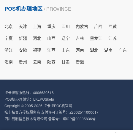
POS机办理地区
/ PROVINCE
北京
天津
上海
重庆
四川
内蒙古
广西
西藏
宁夏
新疆
河北
山西
辽宁
吉林
黑龙江
江苏
浙江
安徽
福建
江西
山东
河南
湖北
湖南
广东
海南
贵州
云南
陕西
甘肃
青海
拉卡拉客服热线：4006689516
POS机办理微信：LKLPOSkefu_
Copyright © 2005-2026 拉卡拉POS机官网
拉卡拉官方授权服务商 支付许可证编号：Z2002511000017
四川易刷信息技术有限公司 备案号：
蜀ICP备20005836号