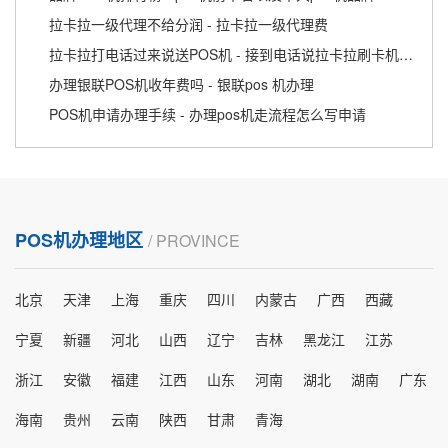
拉卡拉一级代理不给分润 - 拉卡拉一级代理费
拉卡拉打电话过来说送POS机 - 接到电话说拉卡拉刷卡机还有用么
办理银联POS机收年费吗 - 银联pos 机办理
POS机申请办理手续 - 办理pos机走流程怎么写申请
POS机办理地区
/ PROVINCE
北京
天津
上海
重庆
四川
内蒙古
广西
西藏
宁夏
新疆
河北
山西
辽宁
吉林
黑龙江
江苏
浙江
安徽
福建
江西
山东
河南
湖北
湖南
广东
海南
贵州
云南
陕西
甘肃
青海