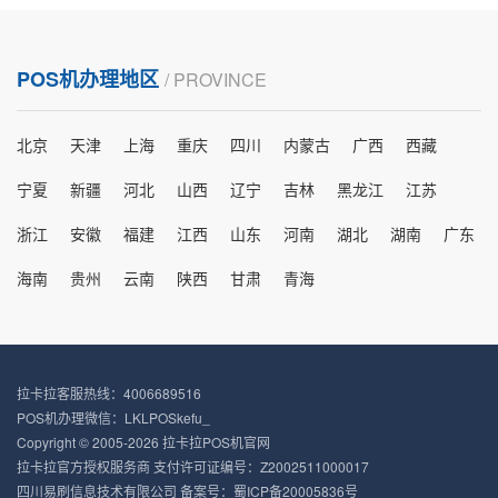
POS机办理地区
/ PROVINCE
北京
天津
上海
重庆
四川
内蒙古
广西
西藏
宁夏
新疆
河北
山西
辽宁
吉林
黑龙江
江苏
浙江
安徽
福建
江西
山东
河南
湖北
湖南
广东
海南
贵州
云南
陕西
甘肃
青海
拉卡拉客服热线：4006689516
POS机办理微信：LKLPOSkefu_
Copyright © 2005-2026 拉卡拉POS机官网
拉卡拉官方授权服务商 支付许可证编号：Z2002511000017
四川易刷信息技术有限公司 备案号：
蜀ICP备20005836号