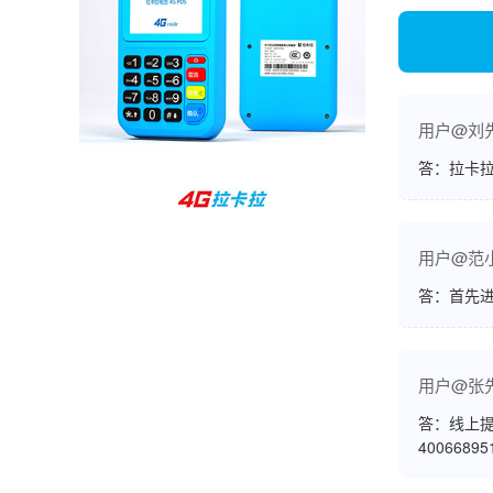
孙女士
北京
收到用了还可以，朋友推荐用的，她之前用了竟
然给提额了，希望我也能提呃，客服还和我说了
用户@刘
很多提额小技巧希望有用吧。
答：拉卡拉
杨先生
贵州贵阳
哇，账单确实漂亮，都是我们这里的商家，使用
用户@范
起来非常省心。
答：首先
用户@张
范先生
湖南长沙
答：线上提
非常好！是正品。本来弄不懂的问题客服都一一
4006689
回答了，秒到这点最好，已推荐给同事。