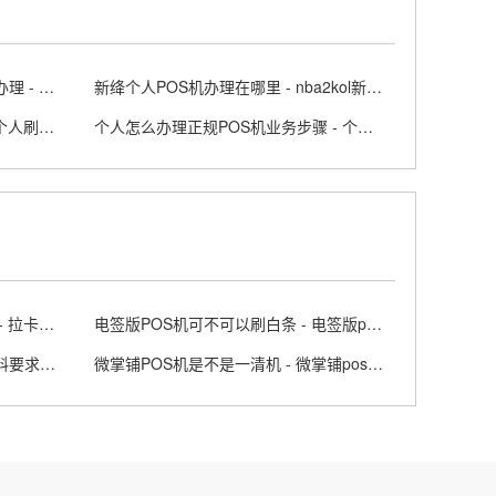
个人怎么申请POS机个体工商户办理 - 个人办理pos机的流程
新绛个人POS机办理在哪里 - nba2kol新闻中心
怎么个人办理刷卡机POS机呢 - 个人刷卡pos怎么办理流程
个人怎么办理正规POS机业务步骤 - 个人pos机申请流程
拉卡拉智能POS机代理加盟政策 - 拉卡拉pos怎么代理
电签版POS机可不可以刷白条 - 电签版pos机有哪些
银盛支付POS机在西安的申请材料要求是什么
微掌铺POS机是不是一清机 - 微掌铺pos机费率多少