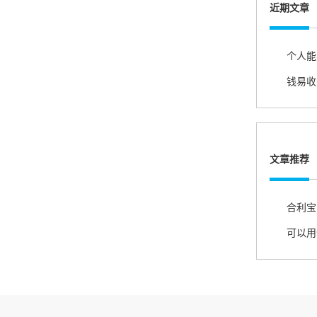
熊先生
近期文章
辽宁沈阳
打电话问了，拉卡拉电签4G机器确实是拉卡拉公
司直营的。
郑女士
浙江杭州
朋友推荐的，很好用，很安全，到账速度也很
文章推荐
快，机器很正规，值得推荐，客服讲解很仔细，
很满意！
严先生
广西南宁
下单要了两个，用了一个，这个还没用，到账很
快很稳定，大家可以放心使用！