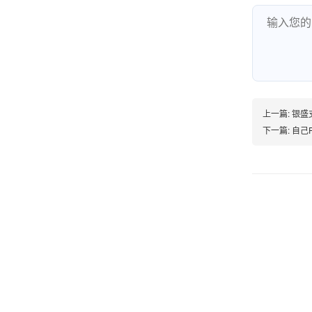
韩小姐
山东青岛
挺好用的机子，售后不错什么时候问他都能回答
我，好！
上一篇:
银盛
下一篇:
自己
李女士
天津
这款机子非常实用，客服态度也很好，非常满
意！
孟先生
广东广州
机器收到了，是银联认证的，刷了一笔是即时到