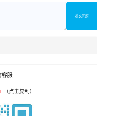
提交问题
信客服
u_
（点击复制）