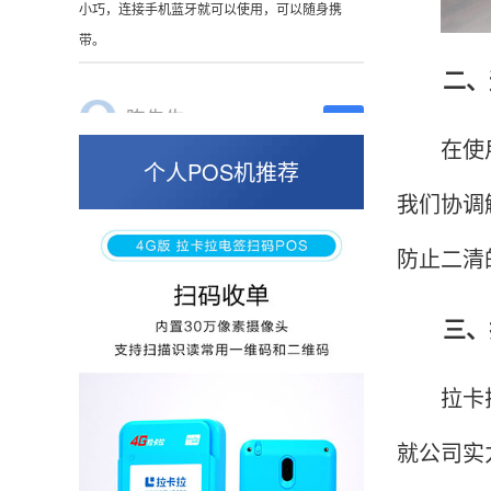
这是我用过最好的POS机没有之一，单笔
50000。
二、遇
在使用拉
张小姐
山东青岛
个人POS机推荐
蛮好的机子，实用，费率0.6 还可以 就是商户
我们协调
好，但是可以接受。售后服务好整体比较满意。
防止二清
三、拉
周先生
江苏南京
POS机收到之后使用了几次再来评价的，果然大
拉卡拉拥
品牌值得信赖，到账快，费率也不高，强大！
就公司实