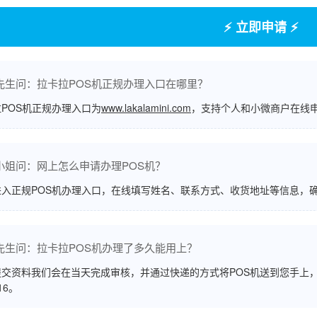
⚡ 立即申请 ⚡
先生问：拉卡拉POS机正规办理入口在哪里？
POS机正规办理入口为
www.lakalamini.com
，支持个人和小微商户在线
小姐问：网上怎么申请办理POS机？
进入正规POS机办理入口，在线填写姓名、联系方式、收货地址等信息，
先生问：拉卡拉POS机办理了多久能用上？
交资料我们会在当天完成审核，并通过快递的方式将POS机送到您手上，
516。