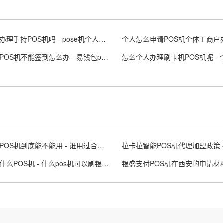
个人能办理手持POS机吗 - pose机个人可以申请吗
钱易收POS机不能签到怎么办 - 易钱包pos机
合利宝POS机到底能不能用 - 谁用过合利宝pos机
可以用什么POS机 - 什么pos机可以刷银行卡