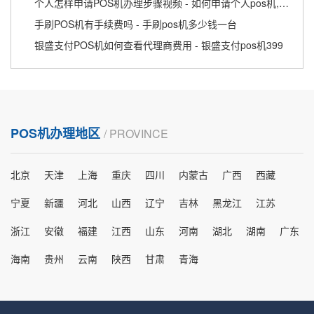
个人怎样申请POS机办理步骤视频 - 如何申请个人pos机,现在还有优惠!
手刷POS机有手续费吗 - 手刷pos机多少钱一台
银盛支付POS机如何查看代理商费用 - 银盛支付pos机399
POS机办理地区
/ PROVINCE
北京
天津
上海
重庆
四川
内蒙古
广西
西藏
宁夏
新疆
河北
山西
辽宁
吉林
黑龙江
江苏
浙江
安徽
福建
江西
山东
河南
湖北
湖南
广东
海南
贵州
云南
陕西
甘肃
青海