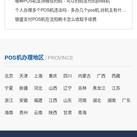
哪种POS机支持微信扫码 - 可以扫码支付的poss机
个人办理多个POS机违法吗 - 多办几个pos机,对机主有什么影响吗
银盛支付POS机在沈阳刷卡怎么收取手续费
POS机办理地区
/ PROVINCE
北京
天津
上海
重庆
四川
内蒙古
广西
西藏
宁夏
新疆
河北
山西
辽宁
吉林
黑龙江
江苏
浙江
安徽
福建
江西
山东
河南
湖北
湖南
广东
海南
贵州
云南
陕西
甘肃
青海