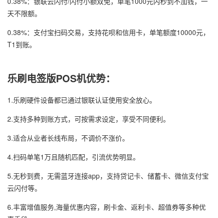
0.38%：银联云闪付/闪付小额双免，单笔1000元内秒到不加钱，一
天不限额。
0.38%：支付宝扫码交易，支持花呗和信用卡，单笔额度10000元，
T1到账。
乐刷电签版POS机优势：
1.乐刷硬件设备都已通过银联认证使用安全放心。
2.支持多种到账方式，可按需求设定，享受不同便利。
3.适合从业者长线布局，不调价不涨价。
4.扫码单笔1万且随机匹配，引流优势明显。
5.无秒到费，无需蓝牙连接app，支持贷记卡、储蓄卡、微信支付宝
云闪付等。
6.丰富增值服务,海量优惠内容，刷卡金、返利卡、超值券等多种优