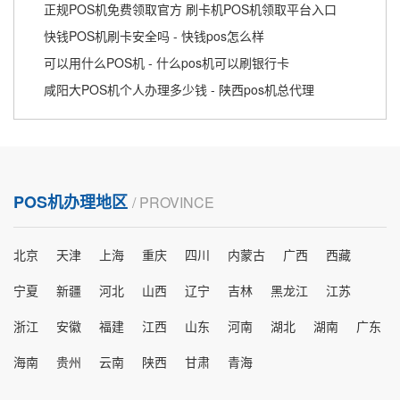
正规POS机免费领取官方 刷卡机POS机领取平台入口
快钱POS机刷卡安全吗 - 快钱pos怎么样
可以用什么POS机 - 什么pos机可以刷银行卡
咸阳大POS机个人办理多少钱 - 陕西pos机总代理
POS机办理地区
/ PROVINCE
北京
天津
上海
重庆
四川
内蒙古
广西
西藏
宁夏
新疆
河北
山西
辽宁
吉林
黑龙江
江苏
浙江
安徽
福建
江西
山东
河南
湖北
湖南
广东
海南
贵州
云南
陕西
甘肃
青海